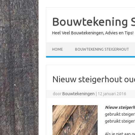
Ga
naar
de
Bouwtekening 
inhoud
Heel Veel Bouwtekeningen, Advies en Tips!
HOME
BOUWTEKENING STEIGERHOUT
Nieuw steigerhout oud
door
Bouwtekeningen
|
12 januari 2016
Nieuw steiger
gebruikt steiger
gebruikt steige
Als je niet aan 