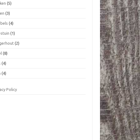
ken
(5)
ten
(3)
bels
(4)
stuin
(1)
igerhout
(2)
el
(8)
s
(4)
n
(4)
acy Policy