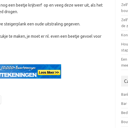
Zel
nog een beetje krijtverf op en veeg deze weer uit, als het
bou
oed drogen.
Zel
we steigerplank een oude uitstraling gegeven.
de 
Kon
tukje te maken, je moet er nl. even een beetje gevoel voor
Hou
stap
Een 
mee 
C
Ban
Bar
Bed
Bou