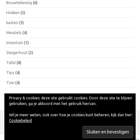
Bouwtekening
(6)
Hokken
(5)
kasten
(3)
Meubels
(4)
moestuin
(1)
Steigerhout
(2)
Tafel
(8)
Tips
(4)
Tuin
(4)
Privacy & cookies: deze site gebruikt cookies. Door deze site te blijven
Privacy Policy
gebruiken, ga je akkoord met het gebruik hiervan.
Wil je meer weten, ook over hoe je cookies kunt beheren, kijk dan hier:
Cookiebeleid
Copyright 2017 | bouwtekeningsteigerhouthoekbank.nl
Iconic One
Theme | Powered by
Wordpress